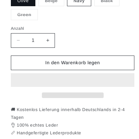
Variante
Variante
Olive
Beige
Navy
Black
ausverkauft
ausverkauft
oder
oder
nicht
nicht
Variante
Green
verfügbar
verfügbar
ausverkauft
oder
nicht
Anzahl
verfügbar
Verringere
Erhöhe
die
die
Menge
Menge
für
für
In den Warenkorb legen
Shane
Shane
🚚 Kostenlos Lieferung innerhalb Deutschlands in 2-4
Tagen
👌 100% echtes Leder
📏 Handgefertigte Lederprodukte