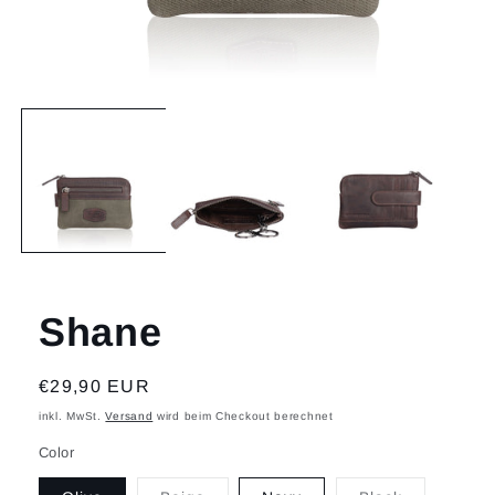
Medien
1
in
Modal
öffnen
Shane
Normaler
€29,90 EUR
Preis
inkl. MwSt.
Versand
wird beim Checkout berechnet
Color