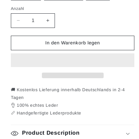
Anzahl
Verringere
Erhöhe
die
die
Menge
Menge
für
für
In den Warenkorb legen
Luella
Luella
🚚 Kostenlos Lieferung innerhalb Deutschlands in 2-4
Tagen
👌 100% echtes Leder
📏 Handgefertigte Lederprodukte
Product Description