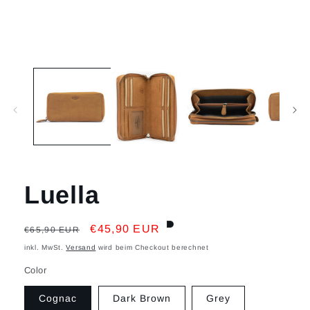
Medien
1
in
Modal
öffnen
Luella
Normaler
Verkaufspreis
€45,90 EUR
€65,90 EUR
Preis
inkl. MwSt.
Versand
wird beim Checkout berechnet
Color
Cognac
Dark Brown
Grey