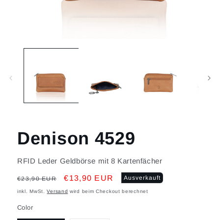
Medien
1
in
Modal
öffnen
Denison 4529
RFID Leder Geldbörse mit 8 Kartenfächer
Normaler
Verkaufspreis
€13,90 EUR
Ausverkauft
€23,90 EUR
Preis
inkl. MwSt.
Versand
wird beim Checkout berechnet
Color