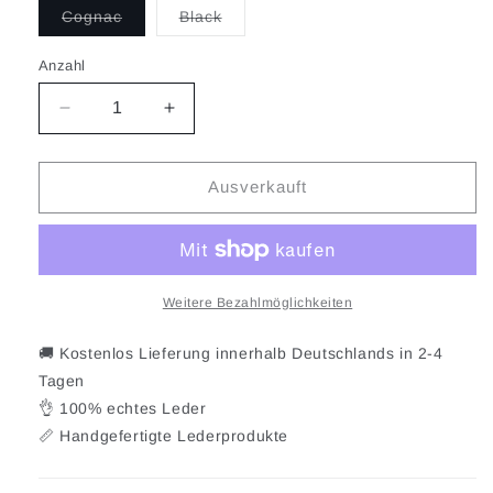
Variante
Variante
Cognac
Black
ausverkauft
ausverkauft
oder
oder
nicht
nicht
Anzahl
verfügbar
verfügbar
Verringere
Erhöhe
die
die
Menge
Menge
für
für
Ausverkauft
Denison
Denison
4529
4529
Weitere Bezahlmöglichkeiten
🚚 Kostenlos Lieferung innerhalb Deutschlands in 2-4
Tagen
👌 100% echtes Leder
📏 Handgefertigte Lederprodukte